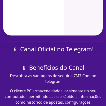
📱 Canal Oficial no Telegram!
📱 Benefícios do Canal
Descubra as vantagens de seguir a 7M7 Com no
Telegram
O cliente PC armazena dados localmente no seu
computador, permitindo acesso rápido a informações
como histórico de apostas, configurações