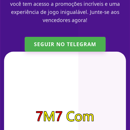
você tem acesso a promoções incríveis e uma
experiência de jogo inigualável. Junte-se aos
vencedores agora!
SEGUIR NO TELEGRAM