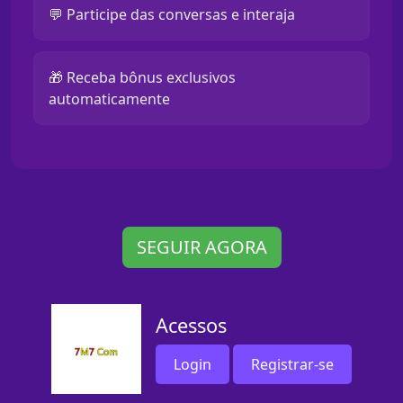
💬 Participe das conversas e interaja
🎁 Receba bônus exclusivos
automaticamente
SEGUIR AGORA
Acessos
Login
Registrar-se