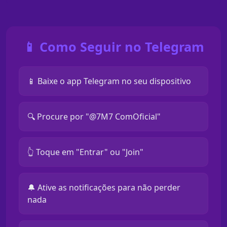
📱 Como Seguir no Telegram
📱 Baixe o app Telegram no seu dispositivo
🔍 Procure por "@7M7 ComOficial"
👆 Toque em "Entrar" ou "Join"
🔔 Ative as notificações para não perder
nada