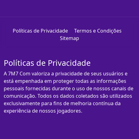
Políticas de Privacidade
Termos e Condições
Sitemap
Políticas de Privacidade
A 7M7 Com valoriza a privacidade de seus usuários e
está empenhada em proteger todas as informações
pessoais fornecidas durante o uso de nossos canais de
comunicação. Todos os dados coletados são utilizados
exclusivamente para fins de melhoria contínua da
experiência de nossos jogadores.