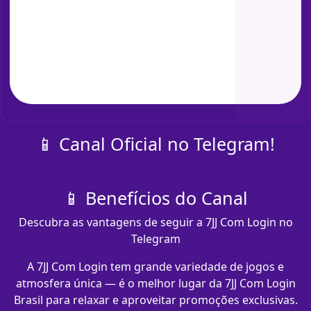
📱 Canal Oficial no Telegram!
📱 Benefícios do Canal
Descubra as vantagens de seguir a 7JJ Com Login no
Telegram
A 7JJ Com Login tem grande variedade de jogos e
atmosfera única — é o melhor lugar da 7JJ Com Login
Brasil para relaxar e aproveitar promoções exclusivas.