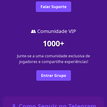
Falar Suporte
👥 Comunidade VIP
1000+
Junte-se a uma comunidade exclusiva de
jogadores e compartilhe experiências!
Entrar Grupo
📱 Como Seguir no Telegram