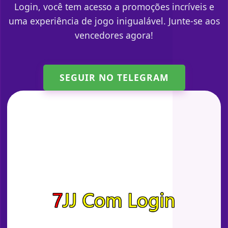
Login, você tem acesso a promoções incríveis e
uma experiência de jogo inigualável. Junte-se aos
vencedores agora!
SEGUIR NO TELEGRAM