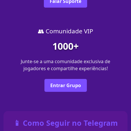
Falar Suporte
👥 Comunidade VIP
1000+
Junte-se a uma comunidade exclusiva de
jogadores e compartilhe experiências!
Entrar Grupo
📱 Como Seguir no Telegram