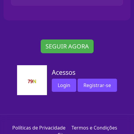
SEGUIR AGORA
Acessos
Login
Registrar-se
Políticas de Privacidade
Termos e Condições