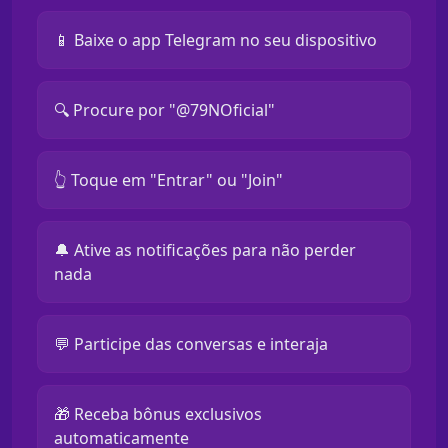
📱 Baixe o app Telegram no seu dispositivo
🔍 Procure por "@79NOficial"
👆 Toque em "Entrar" ou "Join"
🔔 Ative as notificações para não perder
nada
💬 Participe das conversas e interaja
🎁 Receba bônus exclusivos
automaticamente