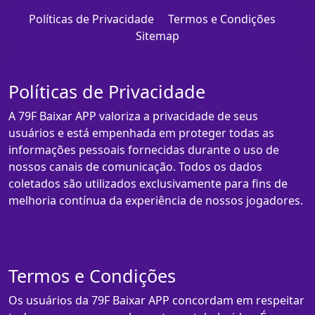
Políticas de Privacidade
Termos e Condições
Sitemap
Políticas de Privacidade
A 79F Baixar APP valoriza a privacidade de seus
usuários e está empenhada em proteger todas as
informações pessoais fornecidas durante o uso de
nossos canais de comunicação. Todos os dados
coletados são utilizados exclusivamente para fins de
melhoria contínua da experiência de nossos jogadores.
Termos e Condições
Os usuários da 79F Baixar APP concordam em respeitar