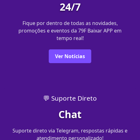
24/7
Fique por dentro de todas as novidades,
promoções e eventos da 79F Baixar APP em
tempo real!
Ver Notícias
💬 Suporte Direto
Chat
Suporte direto via Telegram, respostas rápidas e
atendimento personalizado!