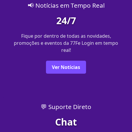
📢 Notícias em Tempo Real
24/7
Fique por dentro de todas as novidades,
promoções e eventos da 77Fe Login em tempo
real!
Ver Notícias
💬 Suporte Direto
Chat