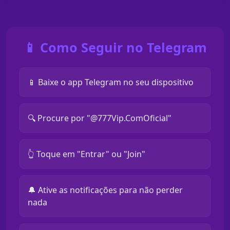
📱 Como Seguir no Telegram
📱 Baixe o app Telegram no seu dispositivo
🔍 Procure por "@777Vip.ComOficial"
👆 Toque em "Entrar" ou "Join"
🔔 Ative as notificações para não perder
nada