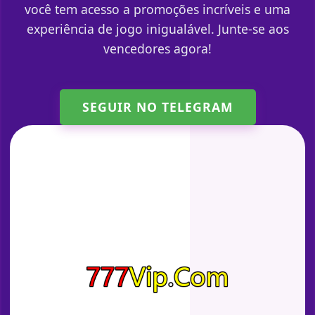
você tem acesso a promoções incríveis e uma
experiência de jogo inigualável. Junte-se aos
vencedores agora!
SEGUIR NO TELEGRAM