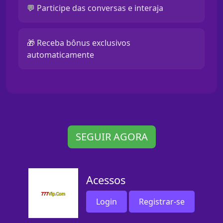
💬 Participe das conversas e interaja
🎁 Receba bônus exclusivos
automaticamente
SEGUIR AGORA
Acessos
Login
Registrar-se