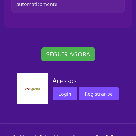
automaticamente
SEGUIR AGORA
Acessos
Login
Registrar-se