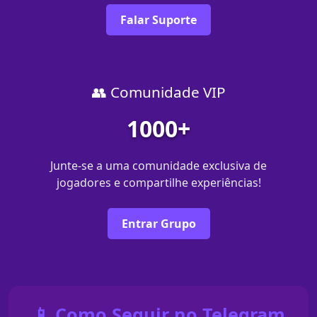
Falar Suporte
👥 Comunidade VIP
1000+
Junte-se a uma comunidade exclusiva de
jogadores e compartilhe experiências!
Entrar Grupo
📱 Como Seguir no Telegram