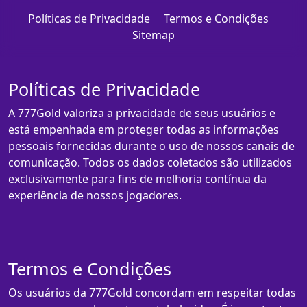
Políticas de Privacidade
Termos e Condições
Sitemap
Políticas de Privacidade
A 777Gold valoriza a privacidade de seus usuários e
está empenhada em proteger todas as informações
pessoais fornecidas durante o uso de nossos canais de
comunicação. Todos os dados coletados são utilizados
exclusivamente para fins de melhoria contínua da
experiência de nossos jogadores.
Termos e Condições
Os usuários da 777Gold concordam em respeitar todas