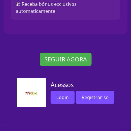
🎁 Receba bônus exclusivos
automaticamente
SEGUIR AGORA
Acessos
Login
Registrar-se