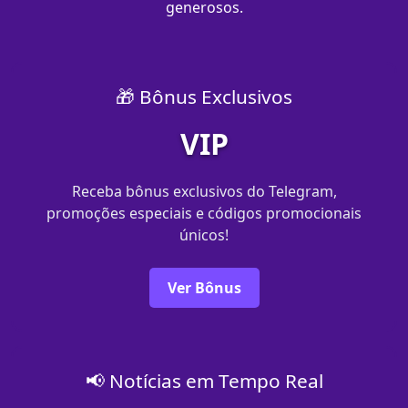
generosos.
🎁 Bônus Exclusivos
VIP
Receba bônus exclusivos do Telegram,
promoções especiais e códigos promocionais
únicos!
Ver Bônus
📢 Notícias em Tempo Real