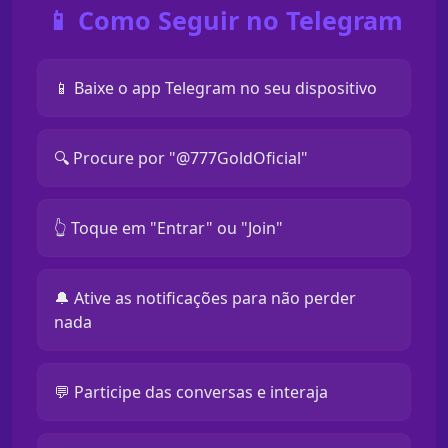
📱 Como Seguir no Telegram
📱 Baixe o app Telegram no seu dispositivo
🔍 Procure por "@777GoldOficial"
👆 Toque em "Entrar" ou "Join"
🔔 Ative as notificações para não perder
nada
💬 Participe das conversas e interaja