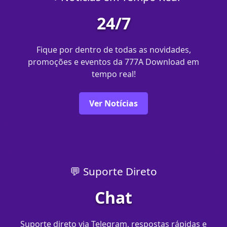
24/7
Fique por dentro de todas as novidades,
promoções e eventos da 777A Download em
tempo real!
Ver Notícias
💬 Suporte Direto
Chat
Suporte direto via Telegram, respostas rápidas e