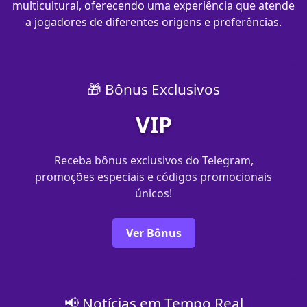
multicultural, oferecendo uma experiência que atende
a jogadores de diferentes origens e preferências.
🎁 Bônus Exclusivos
VIP
Receba bônus exclusivos do Telegram,
promoções especiais e códigos promocionais
únicos!
Ver Bônus
📢 Notícias em Tempo Real