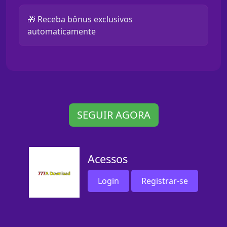
🎁 Receba bônus exclusivos
automaticamente
SEGUIR AGORA
Acessos
Login
Registrar-se