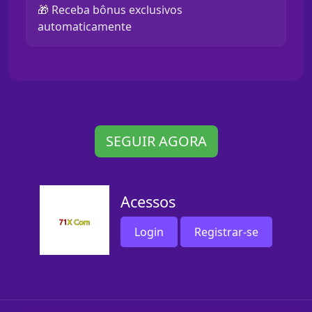
🎁 Receba bônus exclusivos
automaticamente
SEGUIR AGORA
Acessos
Login
Registrar-se