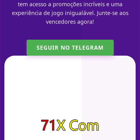
tem acesso a promoções incríveis e uma
experiência de jogo inigualável. Junte-se aos
vencedores agora!
SEGUIR NO TELEGRAM