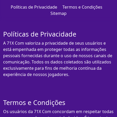
Políticas de Privacidade
Termos e Condições
Sitemap
Políticas de Privacidade
A 71X Com valoriza a privacidade de seus usuários e
está empenhada em proteger todas as informações
pessoais fornecidas durante o uso de nossos canais de
comunicação. Todos os dados coletados são utilizados
exclusivamente para fins de melhoria contínua da
experiência de nossos jogadores.
Termos e Condições
Os usuários da 71X Com concordam em respeitar todas