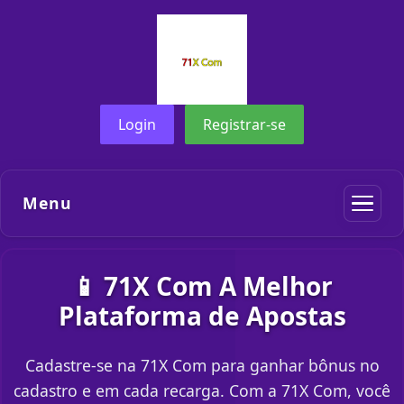
Login
Registrar-se
Menu
📱 71X Com A Melhor
Plataforma de Apostas
Cadastre-se na 71X Com para ganhar bônus no
cadastro e em cada recarga. Com a 71X Com, você