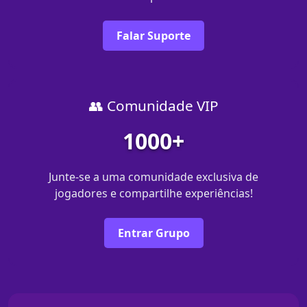
Falar Suporte
👥 Comunidade VIP
1000+
Junte-se a uma comunidade exclusiva de
jogadores e compartilhe experiências!
Entrar Grupo