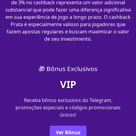
de 3% no cashback representa um valor adicional
substancial que pode fazer uma diferença significativa
em sua experiência de jogo a longo prazo. O cashback
Prata é especialmente valioso para jogadores que
fazem apostas regulares e buscam maximizar o valor
de seu investimento.
🎁 Bônus Exclusivos
VIP
Receba bônus exclusivos do Telegram,
promoções especiais e códigos promocionais
únicos!
Ver Bônus