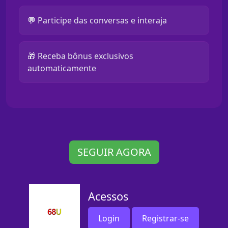
💬 Participe das conversas e interaja
🎁 Receba bônus exclusivos
automaticamente
SEGUIR AGORA
Acessos
Login
Registrar-se