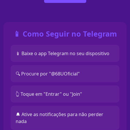
📱 Como Seguir no Telegram
📱 Baixe o app Telegram no seu dispositivo
🔍 Procure por "@68UOficial"
👆 Toque em "Entrar" ou "Join"
🔔 Ative as notificações para não perder
nada