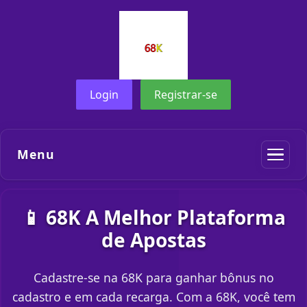
Login
Registrar-se
Menu
📱 68K A Melhor Plataforma
de Apostas
Cadastre-se na 68K para ganhar bônus no
cadastro e em cada recarga. Com a 68K, você tem