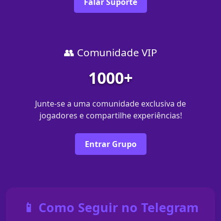
Falar Suporte
👥 Comunidade VIP
1000+
Junte-se a uma comunidade exclusiva de
jogadores e compartilhe experiências!
Entrar Grupo
📱 Como Seguir no Telegram