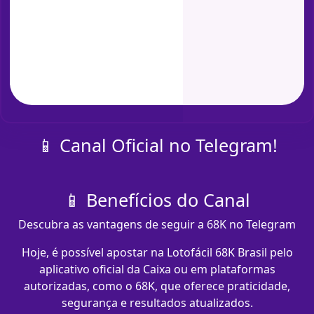
📱 Canal Oficial no Telegram!
📱 Benefícios do Canal
Descubra as vantagens de seguir a 68K no Telegram
Hoje, é possível apostar na Lotofácil 68K Brasil pelo
aplicativo oficial da Caixa ou em plataformas
autorizadas, como o 68K, que oferece praticidade,
segurança e resultados atualizados.