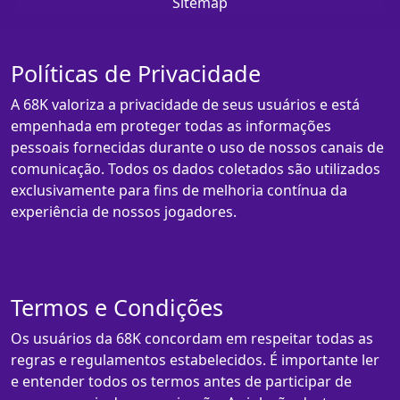
Sitemap
Políticas de Privacidade
A 68K valoriza a privacidade de seus usuários e está
empenhada em proteger todas as informações
pessoais fornecidas durante o uso de nossos canais de
comunicação. Todos os dados coletados são utilizados
exclusivamente para fins de melhoria contínua da
experiência de nossos jogadores.
Termos e Condições
Os usuários da 68K concordam em respeitar todas as
regras e regulamentos estabelecidos. É importante ler
e entender todos os termos antes de participar de