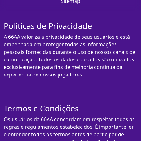
Sitemap
Políticas de Privacidade
A 66AA valoriza a privacidade de seus usuários e está
empenhada em proteger todas as informações
pessoais fornecidas durante o uso de nossos canais de
comunicação. Todos os dados coletados são utilizados
exclusivamente para fins de melhoria contínua da
experiência de nossos jogadores.
Termos e Condições
Os usuários da 66AA concordam em respeitar todas as
regras e regulamentos estabelecidos. É importante ler
e entender todos os termos antes de participar de