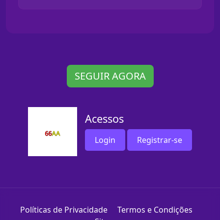
SEGUIR AGORA
Acessos
Login
Registrar-se
Políticas de Privacidade
Termos e Condições