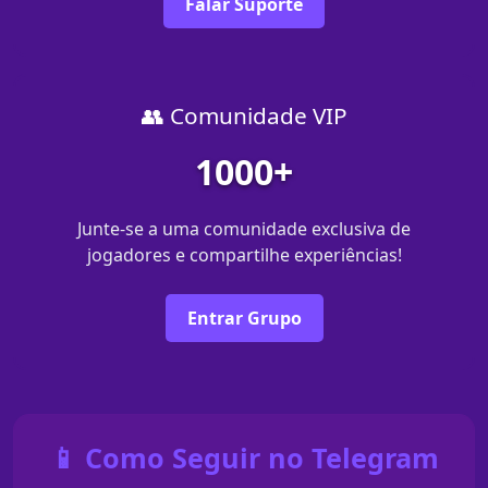
Falar Suporte
👥 Comunidade VIP
1000+
Junte-se a uma comunidade exclusiva de
jogadores e compartilhe experiências!
Entrar Grupo
📱 Como Seguir no Telegram