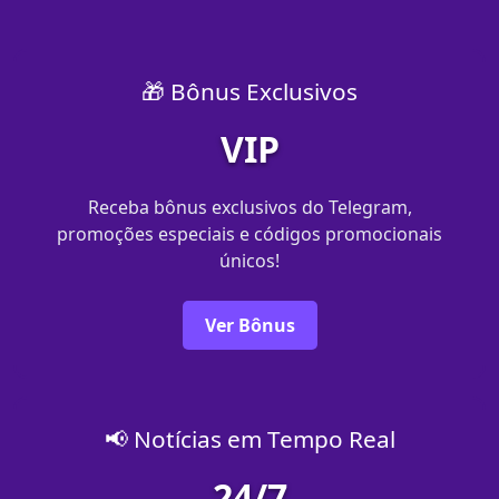
🎁 Bônus Exclusivos
VIP
Receba bônus exclusivos do Telegram,
promoções especiais e códigos promocionais
únicos!
Ver Bônus
📢 Notícias em Tempo Real
24/7