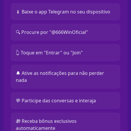
📱 Baixe o app Telegram no seu dispositivo
🔍 Procure por "@666WinOficial"
👆 Toque em "Entrar" ou "Join"
🔔 Ative as notificações para não perder
nada
💬 Participe das conversas e interaja
🎁 Receba bônus exclusivos
automaticamente