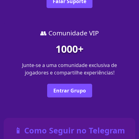
Falar Suporte
👥 Comunidade VIP
1000+
Junte-se a uma comunidade exclusiva de
jogadores e compartilhe experiências!
Entrar Grupo
📱 Como Seguir no Telegram