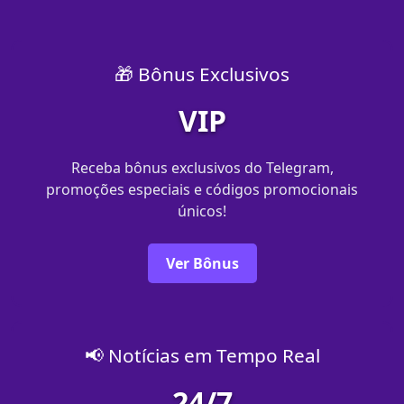
🎁 Bônus Exclusivos
VIP
Receba bônus exclusivos do Telegram,
promoções especiais e códigos promocionais
únicos!
Ver Bônus
📢 Notícias em Tempo Real
24/7