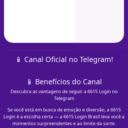
📱 Canal Oficial no Telegram!
📱 Benefícios do Canal
Descubra as vantagens de seguir a 6615 Login no
Telegram
Se você está em busca de emoção e diversão, a 6615
Login é a escolha certa — a 6615 Login Brasil leva você a
momentos surpreendentes e ao limite da sorte.