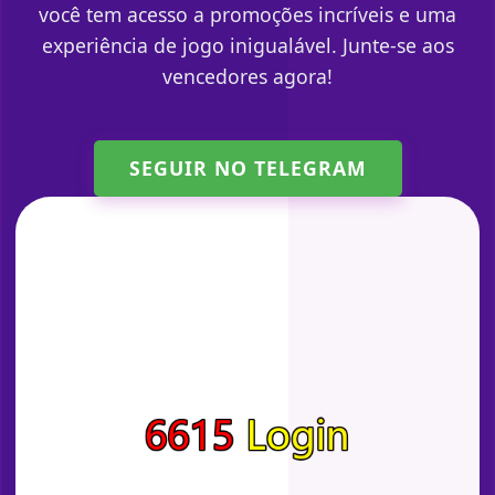
você tem acesso a promoções incríveis e uma
experiência de jogo inigualável. Junte-se aos
vencedores agora!
SEGUIR NO TELEGRAM