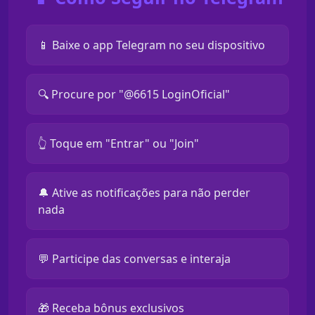
📱 Baixe o app Telegram no seu dispositivo
🔍 Procure por "@6615 LoginOficial"
👆 Toque em "Entrar" ou "Join"
🔔 Ative as notificações para não perder
nada
💬 Participe das conversas e interaja
🎁 Receba bônus exclusivos