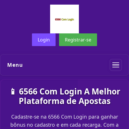
Login
Registrar-se
Menu
📱 6566 Com Login A Melhor
Plataforma de Apostas
Cadastre-se na 6566 Com Login para ganhar
bônus no cadastro e em cada recarga. Com a