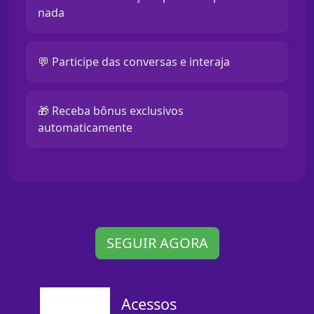
nada
💬 Participe das conversas e interaja
🎁 Receba bônus exclusivos
automaticamente
SEGUIR AGORA
Acessos