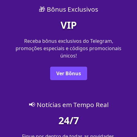
🎁 Bônus Exclusivos
VIP
Receba bônus exclusivos do Telegram,
promoções especiais e códigos promocionais
únicos!
Ver Bônus
📢 Notícias em Tempo Real
24/7
Fique por dentro de todas as novidades,