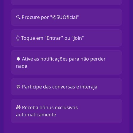
🔍 Procure por "@5UOficial"
👆 Toque em "Entrar" ou "Join"
🔔 Ative as notificações para não perder
nada
💬 Participe das conversas e interaja
🎁 Receba bônus exclusivos
automaticamente