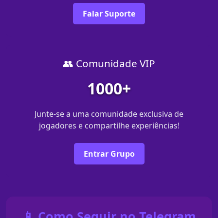
Falar Suporte
👥 Comunidade VIP
1000+
Junte-se a uma comunidade exclusiva de
jogadores e compartilhe experiências!
Entrar Grupo
📱 Como Seguir no Telegram