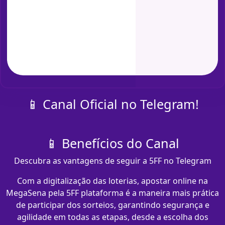
📱 Canal Oficial no Telegram!
📱 Benefícios do Canal
Descubra as vantagens de seguir a 5FF no Telegram
Com a digitalização das loterias, apostar online na
MegaSena pela 5FF plataforma é a maneira mais prática
de participar dos sorteios, garantindo segurança e
agilidade em todas as etapas, desde a escolha dos