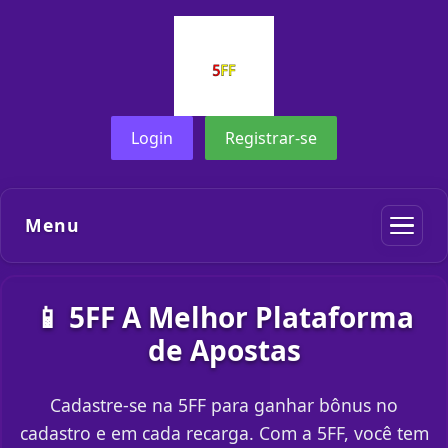
Login
Registrar-se
Menu
📱 5FF A Melhor Plataforma
de Apostas
Cadastre-se na 5FF para ganhar bônus no
cadastro e em cada recarga. Com a 5FF, você tem