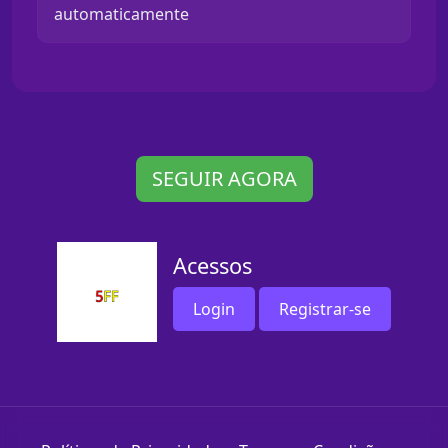
automaticamente
SEGUIR AGORA
Acessos
Login
Registrar-se