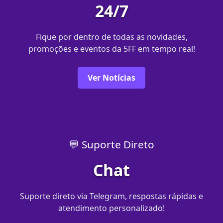
24/7
Fique por dentro de todas as novidades,
promoções e eventos da 5FF em tempo real!
Ver Notícias
💬 Suporte Direto
Chat
Suporte direto via Telegram, respostas rápidas e
atendimento personalizado!