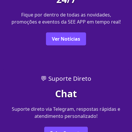
Fique por dentro de todas as novidades,
promoções e eventos da 5EE APP em tempo real!
Ver Notícias
💬 Suporte Direto
Chat
Suporte direto via Telegram, respostas rápidas e
atendimento personalizado!