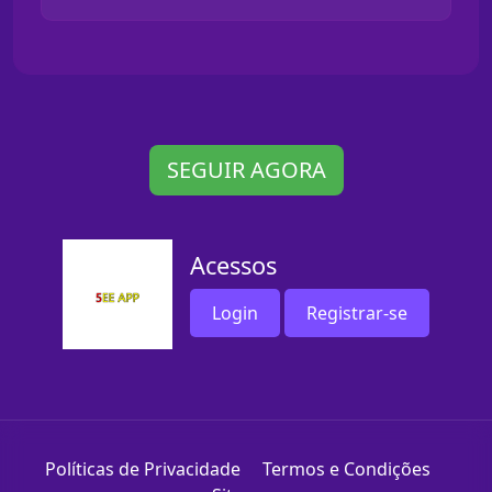
SEGUIR AGORA
Acessos
Login
Registrar-se
Políticas de Privacidade
Termos e Condições