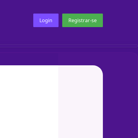
Login
Registrar-se