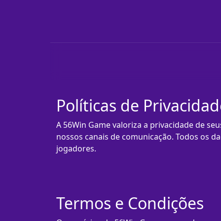
Políticas de Privacida
A 56Win Game valoriza a privacidade de se
nossos canais de comunicação. Todos os dad
jogadores.
Termos e Condições