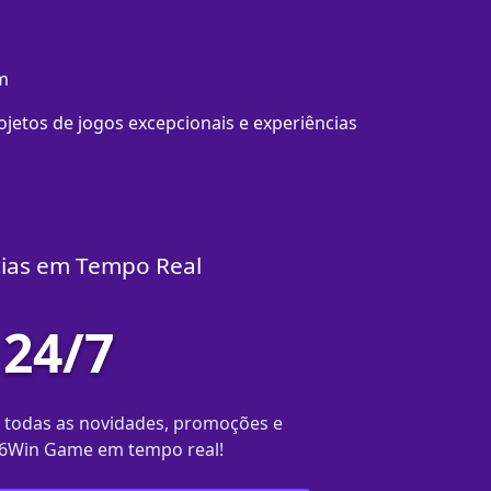
m
jetos de jogos excepcionais e experiências
cias em Tempo Real
24/7
e todas as novidades, promoções e
56Win Game em tempo real!