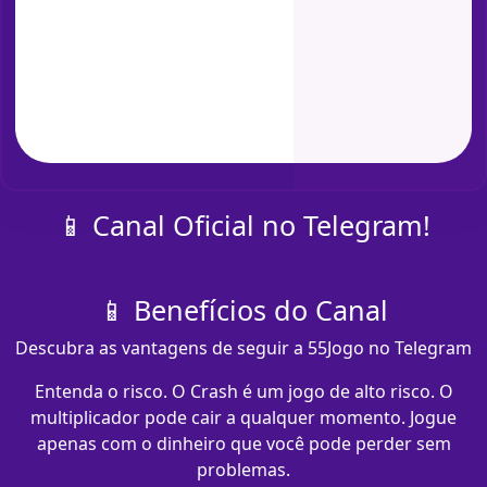
📱 Canal Oficial no Telegram!
📱 Benefícios do Canal
Descubra as vantagens de seguir a 55Jogo no Telegram
Entenda o risco. O Crash é um jogo de alto risco. O
multiplicador pode cair a qualquer momento. Jogue
apenas com o dinheiro que você pode perder sem
problemas.