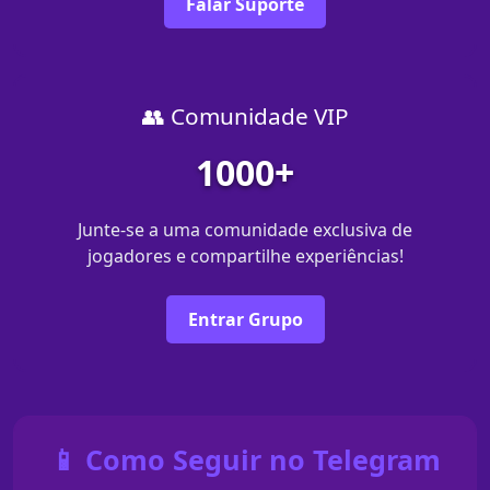
Falar Suporte
👥 Comunidade VIP
1000+
Junte-se a uma comunidade exclusiva de
jogadores e compartilhe experiências!
Entrar Grupo
📱 Como Seguir no Telegram