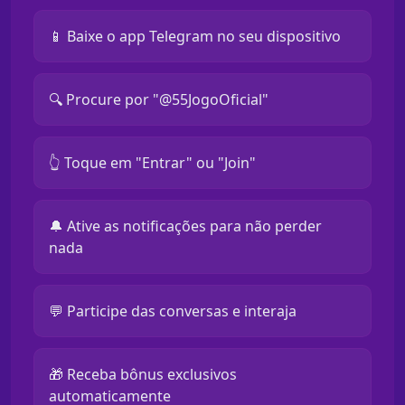
📱 Baixe o app Telegram no seu dispositivo
🔍 Procure por "@55JogoOficial"
👆 Toque em "Entrar" ou "Join"
🔔 Ative as notificações para não perder
nada
💬 Participe das conversas e interaja
🎁 Receba bônus exclusivos
automaticamente