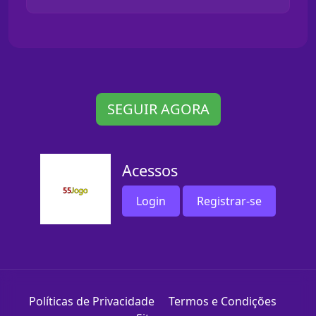
SEGUIR AGORA
Acessos
Login
Registrar-se
Políticas de Privacidade
Termos e Condições