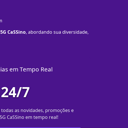
m
55G CaSSino
, abordando sua diversidade,
cias em Tempo Real
24/7
e todas as novidades, promoções e
55G CaSSino em tempo real!