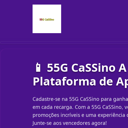
📱 55G CaSSino 
Plataforma de A
Cadastre-se na 55G CaSSino para ganha
em cada recarga. Com a 55G CaSSino, v
promoções incríveis e uma experiência d
Junte-se aos vencedores agora!