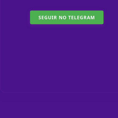
SEGUIR NO TELEGRAM