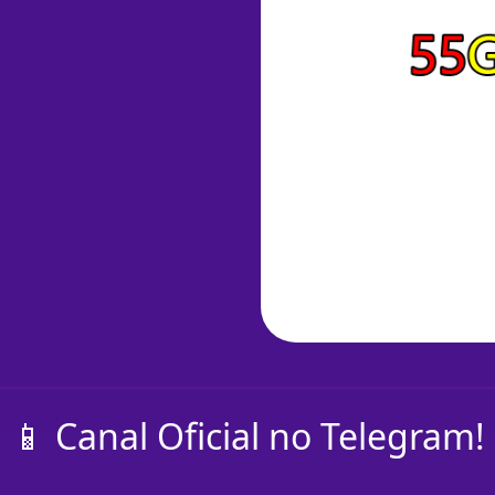
📱 Canal Oficial no Telegram!