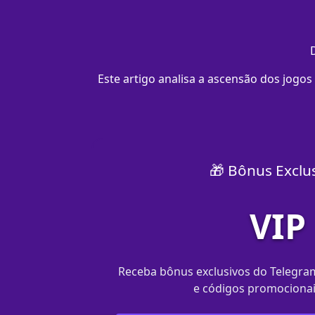
Este artigo analisa a ascensão dos jogos
🎁 Bônus Exclu
VIP
Receba bônus exclusivos do Telegra
e códigos promocionai