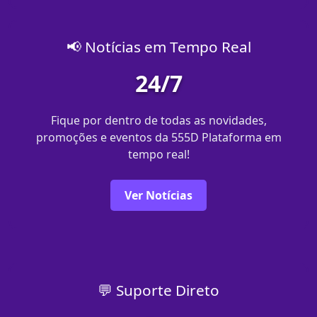
📢 Notícias em Tempo Real
24/7
Fique por dentro de todas as novidades,
promoções e eventos da 555D Plataforma em
tempo real!
Ver Notícias
💬 Suporte Direto