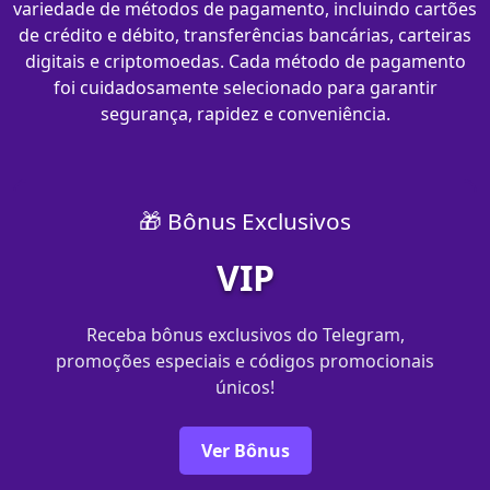
variedade de métodos de pagamento, incluindo cartões
de crédito e débito, transferências bancárias, carteiras
digitais e criptomoedas. Cada método de pagamento
foi cuidadosamente selecionado para garantir
segurança, rapidez e conveniência.
🎁 Bônus Exclusivos
VIP
Receba bônus exclusivos do Telegram,
promoções especiais e códigos promocionais
únicos!
Ver Bônus