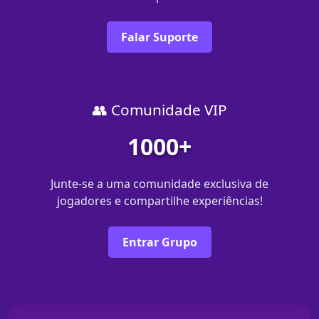
Falar Suporte
👥 Comunidade VIP
1000+
Junte-se a uma comunidade exclusiva de
jogadores e compartilhe experiências!
Entrar Grupo