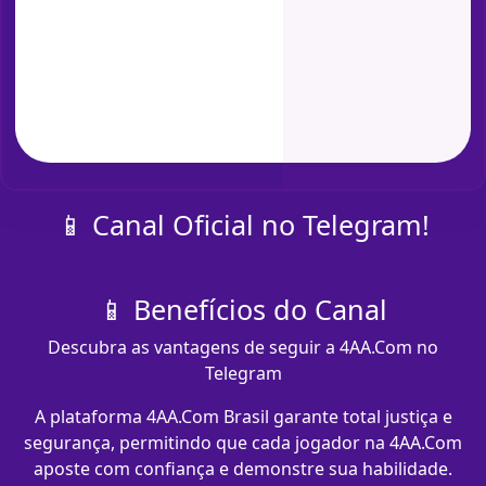
📱 Canal Oficial no Telegram!
📱 Benefícios do Canal
Descubra as vantagens de seguir a 4AA.Com no
Telegram
A plataforma 4AA.Com Brasil garante total justiça e
segurança, permitindo que cada jogador na 4AA.Com
aposte com confiança e demonstre sua habilidade.