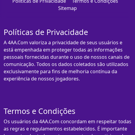
Políticas de Privacidade
Termos e Condições
Sitemap
Políticas de Privacidade
A 4AA.Com valoriza a privacidade de seus usuários e
está empenhada em proteger todas as informações
pessoais fornecidas durante o uso de nossos canais de
comunicação. Todos os dados coletados são utilizados
exclusivamente para fins de melhoria contínua da
experiência de nossos jogadores.
Termos e Condições
Os usuários da 4AA.Com concordam em respeitar todas
as regras e regulamentos estabelecidos. É importante