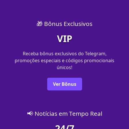
🎁 Bônus Exclusivos
VIP
Receba bônus exclusivos do Telegram,
promoções especiais e códigos promocionais
únicos!
Ver Bônus
📢 Notícias em Tempo Real
24/7