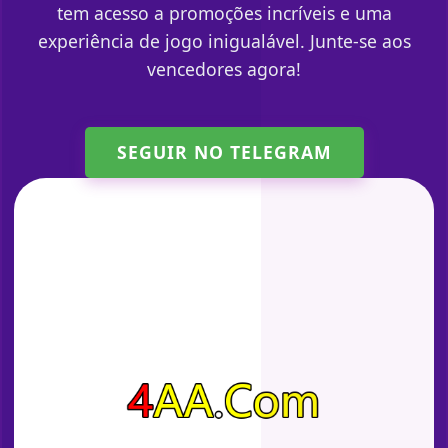
tem acesso a promoções incríveis e uma
experiência de jogo inigualável. Junte-se aos
vencedores agora!
SEGUIR NO TELEGRAM