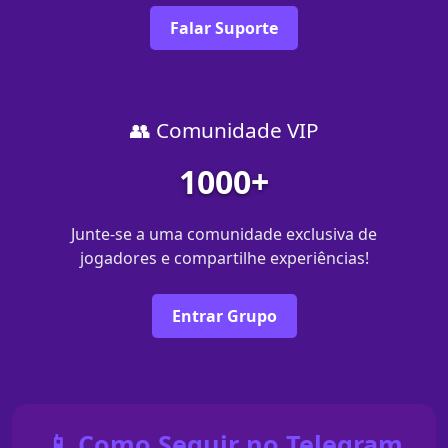
Falar Suporte
👥 Comunidade VIP
1000+
Junte-se a uma comunidade exclusiva de
jogadores e compartilhe experiências!
Entrar Grupo
📱 Como Seguir no Telegram