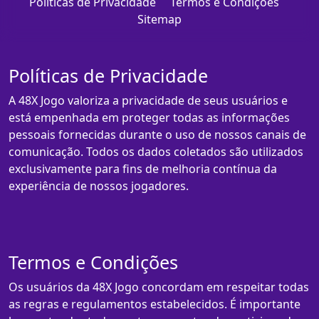
Políticas de Privacidade
Termos e Condições
Sitemap
Políticas de Privacidade
A 48X Jogo valoriza a privacidade de seus usuários e
está empenhada em proteger todas as informações
pessoais fornecidas durante o uso de nossos canais de
comunicação. Todos os dados coletados são utilizados
exclusivamente para fins de melhoria contínua da
experiência de nossos jogadores.
Termos e Condições
Os usuários da 48X Jogo concordam em respeitar todas
as regras e regulamentos estabelecidos. É importante