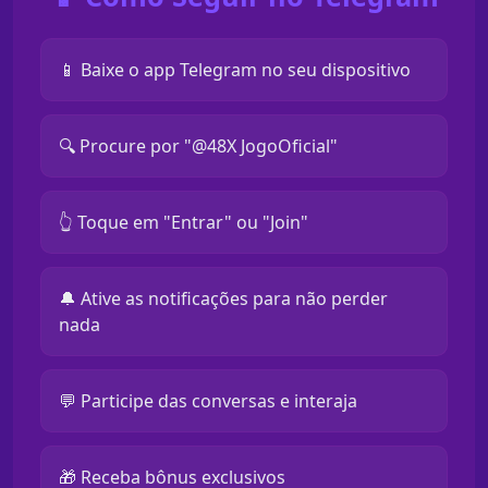
📱 Baixe o app Telegram no seu dispositivo
🔍 Procure por "@48X JogoOficial"
👆 Toque em "Entrar" ou "Join"
🔔 Ative as notificações para não perder
nada
💬 Participe das conversas e interaja
🎁 Receba bônus exclusivos