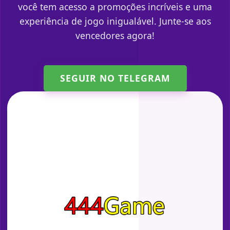
você tem acesso a promoções incríveis e uma
experiência de jogo inigualável. Junte-se aos
vencedores agora!
SEGUIR NO TELEGRAM