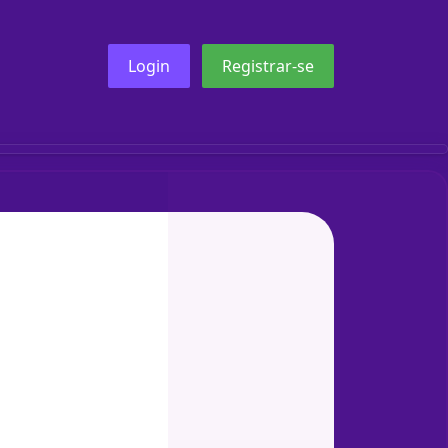
Login
Registrar-se