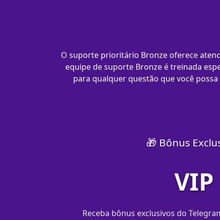
O suporte prioritário Bronze oferece ate
equipe de suporte Bronze é treinada esp
para qualquer questão que você possa ter
🎁 Bônus Exclu
VIP
Receba bônus exclusivos do Telegra