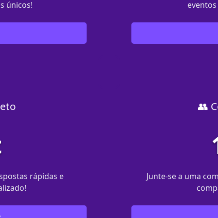
s únicos!
eventos
reto
👥 
t
espostas rápidas e
Junte-se a uma com
lizado!
compa
e