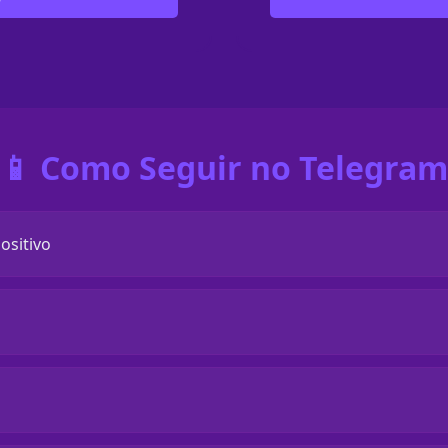
📱 Como Seguir no Telegram
ositivo