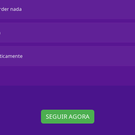
erder nada
a
aticamente
SEGUIR AGORA