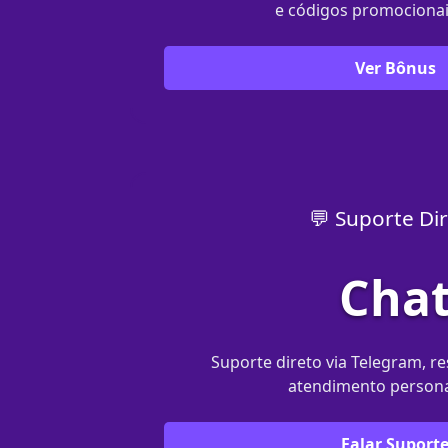
e códigos promocionai
Ver Bônus
💬 Suporte Di
Cha
Suporte direto via Telegram, r
atendimento persona
Falar Suport