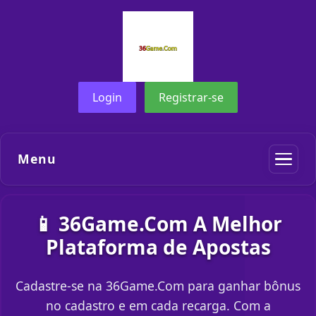
Login
Registrar-se
Menu
📱 36Game.Com A Melhor
Plataforma de Apostas
Cadastre-se na 36Game.Com para ganhar bônus
no cadastro e em cada recarga. Com a