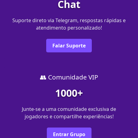
Chat
Suporte direto via Telegram, respostas rápidas e
atendimento personalizado!
Falar Suporte
👥 Comunidade VIP
1000+
Junte-se a uma comunidade exclusiva de
jogadores e compartilhe experiências!
Entrar Grupo