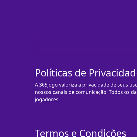
Políticas de Privacida
A 365Jogo valoriza a privacidade de seus u
nossos canais de comunicação. Todos os dad
jogadores.
Termos e Condições