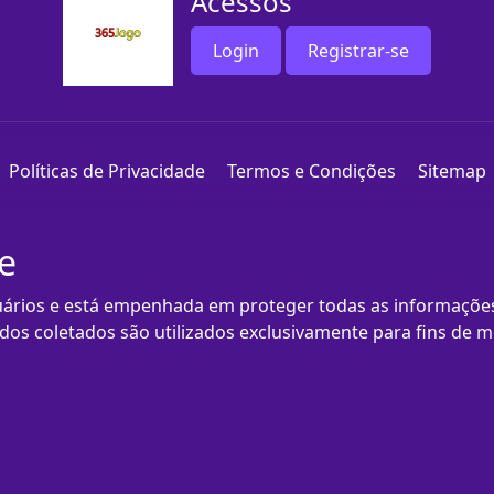
Acessos
Login
Registrar-se
Políticas de Privacidade
Termos e Condições
Sitemap
de
suários e está empenhada em proteger todas as informaçõe
os coletados são utilizados exclusivamente para fins de m