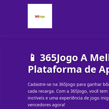
📱 365Jogo A Me
Plataforma de A
Cadastre-se na 365Jogo para ganhar bô
cada recarga. Com a 365Jogo, você tem
incríveis e uma experiência de jogo inig
vencedores agora!