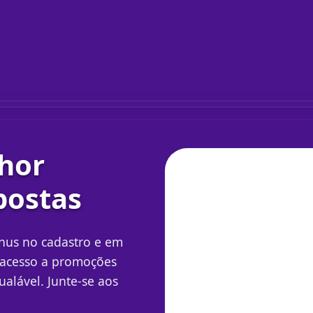
lhor
postas
nus no cadastro e em
 acesso a promoções
ualável. Junte-se aos