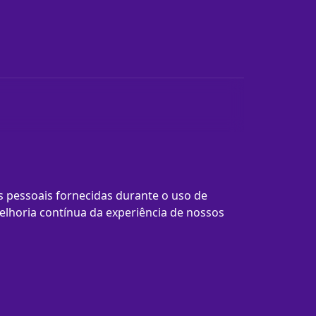
s pessoais fornecidas durante o uso de
elhoria contínua da experiência de nossos