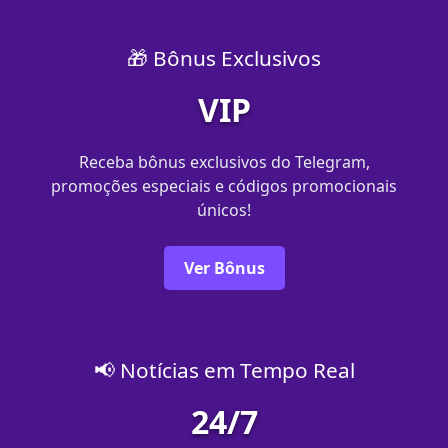
🎁 Bônus Exclusivos
VIP
Receba bônus exclusivos do Telegram,
promoções especiais e códigos promocionais
únicos!
Ver Bônus
📢 Notícias em Tempo Real
24/7