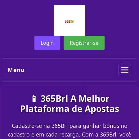
Login
Registrar-se
Menu
📱 365Brl A Melhor
Plataforma de Apostas
Cadastre-se na 365Brl para ganhar bônus no
cadastro e em cada recarga. Com a 365Brl, você