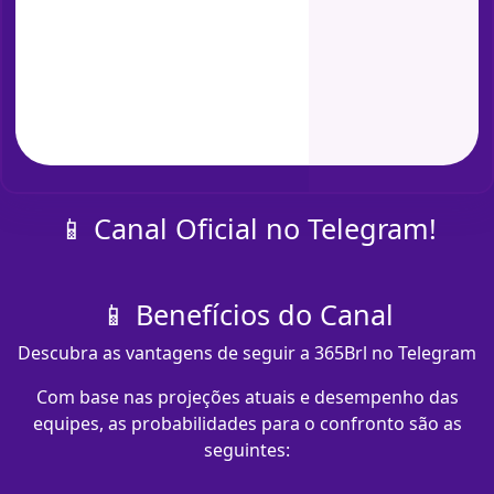
📱 Canal Oficial no Telegram!
📱 Benefícios do Canal
Descubra as vantagens de seguir a 365Brl no Telegram
Com base nas projeções atuais e desempenho das
equipes, as probabilidades para o confronto são as
seguintes: