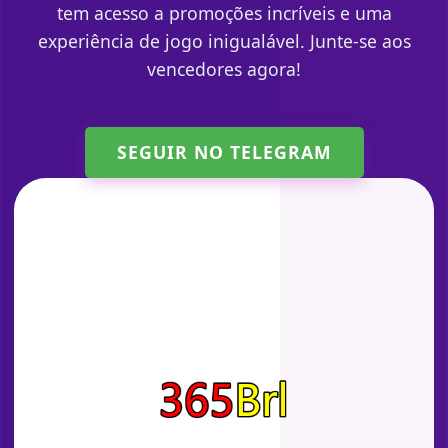
tem acesso a promoções incríveis e uma
experiência de jogo inigualável. Junte-se aos
vencedores agora!
SEGUIR NO TELEGRAM