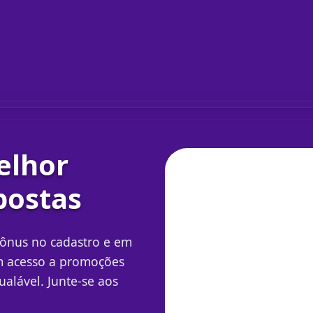
elhor
postas
bônus no cadastro e em
em acesso a promoções
ualável. Junte-se aos