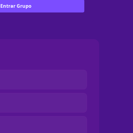
Entrar Grupo