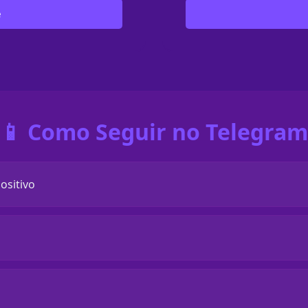
e
📱 Como Seguir no Telegram
ositivo