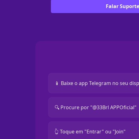
Falar Suport
📱 Baixe o app Telegram no seu disp
🔍 Procure por "@33Brl APPOficial"
👆 Toque em "Entrar" ou "Join"