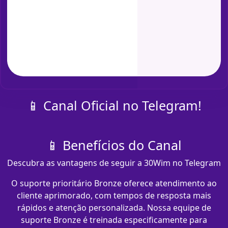
📱 Canal Oficial no Telegram!
📱 Benefícios do Canal
Descubra as vantagens de seguir a 30Wim no Telegram
O suporte prioritário Bronze oferece atendimento ao
cliente aprimorado, com tempos de resposta mais
rápidos e atenção personalizada. Nossa equipe de
suporte Bronze é treinada especificamente para