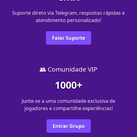
Suporte direto via Telegram, respostas rápidas e
atendimento personalizado!
Falar Suporte
👥 Comunidade VIP
1000+
Junte-se a uma comunidade exclusiva de
jogadores e compartilhe experiências!
Entrar Grupo