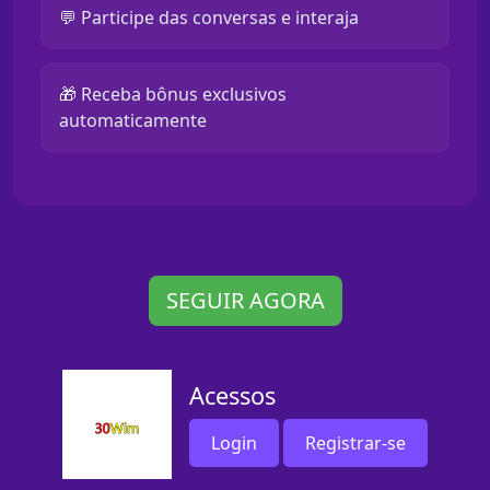
💬 Participe das conversas e interaja
🎁 Receba bônus exclusivos
automaticamente
SEGUIR AGORA
Acessos
Login
Registrar-se