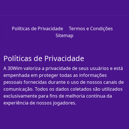
Políticas de Privacidade
Termos e Condições
Sitemap
Políticas de Privacidade
A 30Wim valoriza a privacidade de seus usuários e está
empenhada em proteger todas as informações
pessoais fornecidas durante o uso de nossos canais de
comunicação. Todos os dados coletados são utilizados
exclusivamente para fins de melhoria contínua da
experiência de nossos jogadores.