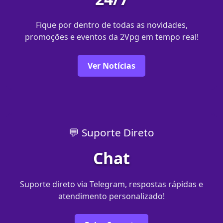
Fique por dentro de todas as novidades,
promoções e eventos da 2Vpg em tempo real!
Ver Notícias
💬 Suporte Direto
Chat
Suporte direto via Telegram, respostas rápidas e
atendimento personalizado!