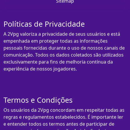
Sitemap
Políticas de Privacidade
A 2Vpg valoriza a privacidade de seus usuários e está
empenhada em proteger todas as informações
pessoais fornecidas durante o uso de nossos canais de
comunicação. Todos os dados coletados são utilizados
exclusivamente para fins de melhoria contínua da
experiência de nossos jogadores.
Termos e Condições
Os usuários da 2Vpg concordam em respeitar todas as
regras e regulamentos estabelecidos. É importante ler
e entender todos os termos antes de participar de