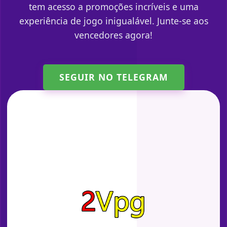
tem acesso a promoções incríveis e uma
experiência de jogo inigualável. Junte-se aos
vencedores agora!
SEGUIR NO TELEGRAM