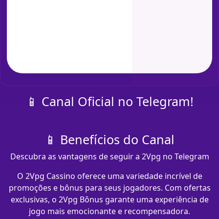
📱 Canal Oficial no Telegram!
📱 Benefícios do Canal
Descubra as vantagens de seguir a 2Vpg no Telegram
O 2Vpg Cassino oferece uma variedade incrível de
promoções e bônus para seus jogadores. Com ofertas
exclusivas, o 2Vpg Bônus garante uma experiência de
jogo mais emocionante e recompensadora.