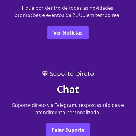
Fique por dentro de todas as novidades,
promoções e eventos da 2UUu em tempo real!
Ver Notícias
💬 Suporte Direto
Chat
Suporte direto via Telegram, respostas rápidas e
atendimento personalizado!
Falar Suporte