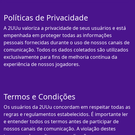
Políticas de Privacidade
A 2UUu valoriza a privacidade de seus usuários e está
empenhada em proteger todas as informações
pessoais fornecidas durante o uso de nossos canais de
comunicação. Todos os dados coletados são utilizados
exclusivamente para fins de melhoria contínua da
experiência de nossos jogadores.
Termos e Condições
Os usuários da 2UUu concordam em respeitar todas as
regras e regulamentos estabelecidos. É importante ler
e entender todos os termos antes de participar de
nossos canais de comunicação. A violação destes