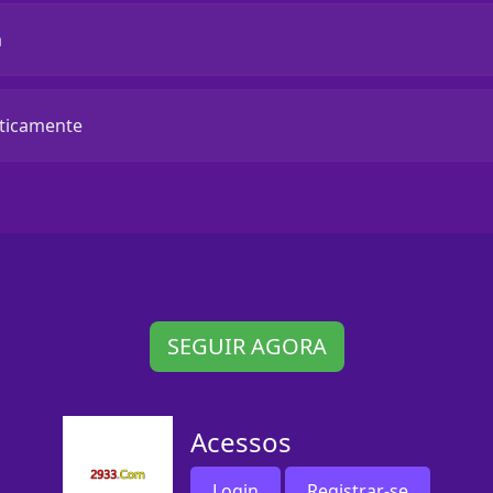
a
aticamente
SEGUIR AGORA
Acessos
Login
Registrar-se