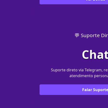
💬 Suporte Di
Cha
Suporte direto via Telegram, r
atendimento persona
Falar Suport