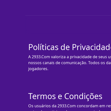
Políticas de Privacida
A 2933.Com valoriza a privacidade de seus 
nossos canais de comunicação. Todos os dad
jogadores.
Termos e Condições
Os usuários da 2933.Com concordam em resp