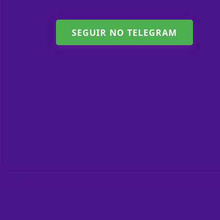
SEGUIR NO TELEGRAM