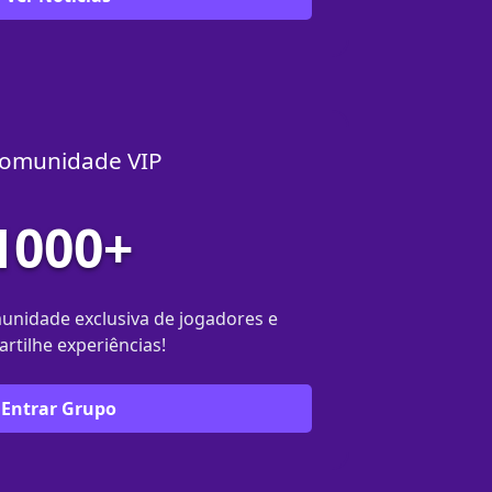
Comunidade VIP
1000+
unidade exclusiva de jogadores e
rtilhe experiências!
Entrar Grupo