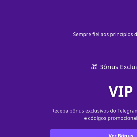
Sempre fiel aos princípios 
🎁 Bônus Exclu
VIP
Receba bônus exclusivos do Telegra
e códigos promocionai
Ver Bônus