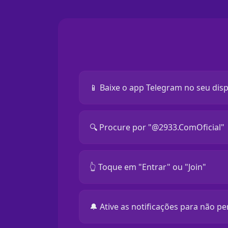
📱 Baixe o app Telegram no seu disp
🔍 Procure por "@2933.ComOficial"
👆 Toque em "Entrar" ou "Join"
🔔 Ative as notificações para não p