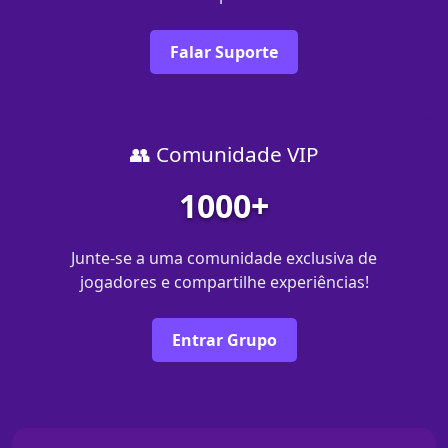
Falar Suporte
👥 Comunidade VIP
1000+
Junte-se a uma comunidade exclusiva de
jogadores e compartilhe experiências!
Entrar Grupo