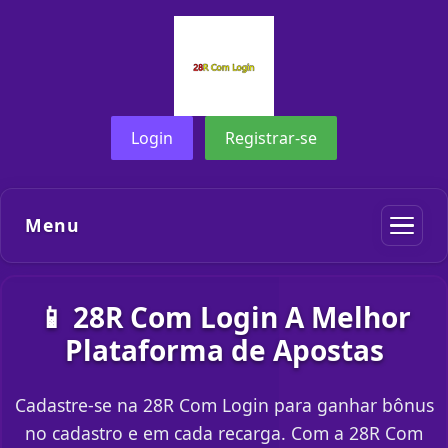
Login
Registrar-se
Menu
📱 28R Com Login A Melhor
Plataforma de Apostas
Cadastre-se na 28R Com Login para ganhar bônus
no cadastro e em cada recarga. Com a 28R Com