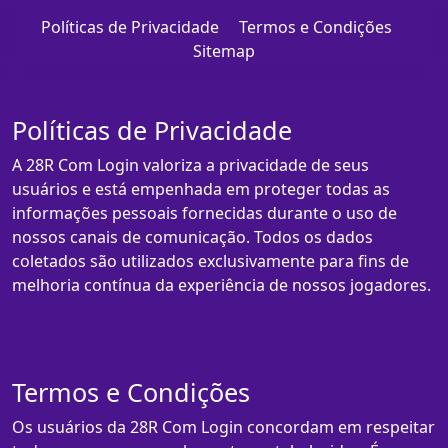
Políticas de Privacidade
Termos e Condições
Sitemap
Políticas de Privacidade
A 28R Com Login valoriza a privacidade de seus
usuários e está empenhada em proteger todas as
informações pessoais fornecidas durante o uso de
nossos canais de comunicação. Todos os dados
coletados são utilizados exclusivamente para fins de
melhoria contínua da experiência de nossos jogadores.
Termos e Condições
Os usuários da 28R Com Login concordam em respeitar