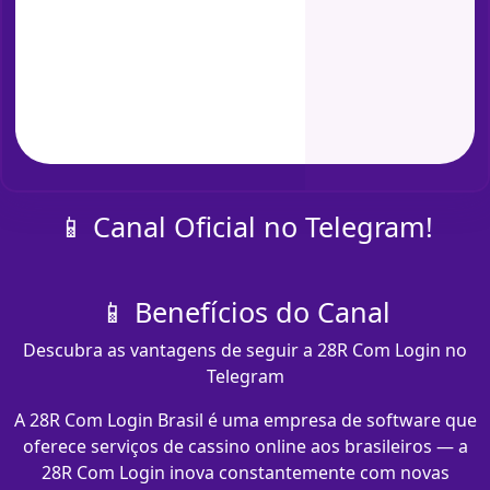
📱 Canal Oficial no Telegram!
📱 Benefícios do Canal
Descubra as vantagens de seguir a 28R Com Login no
Telegram
A 28R Com Login Brasil é uma empresa de software que
oferece serviços de cassino online aos brasileiros — a
28R Com Login inova constantemente com novas