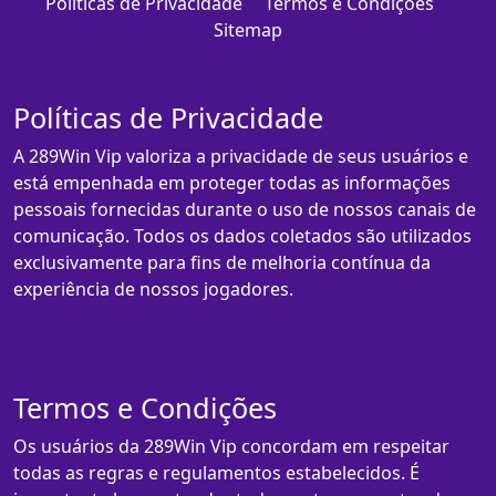
Políticas de Privacidade
Termos e Condições
Sitemap
Políticas de Privacidade
A 289Win Vip valoriza a privacidade de seus usuários e
está empenhada em proteger todas as informações
pessoais fornecidas durante o uso de nossos canais de
comunicação. Todos os dados coletados são utilizados
exclusivamente para fins de melhoria contínua da
experiência de nossos jogadores.
Termos e Condições
Os usuários da 289Win Vip concordam em respeitar
todas as regras e regulamentos estabelecidos. É