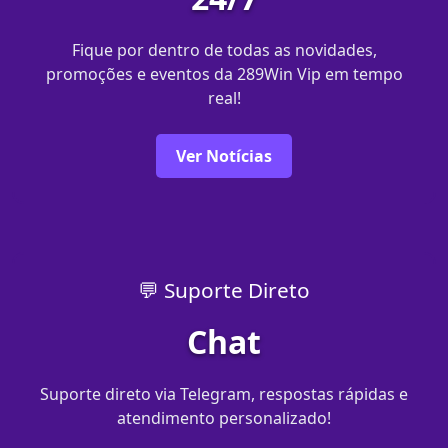
Fique por dentro de todas as novidades,
promoções e eventos da 289Win Vip em tempo
real!
Ver Notícias
💬 Suporte Direto
Chat
Suporte direto via Telegram, respostas rápidas e
atendimento personalizado!