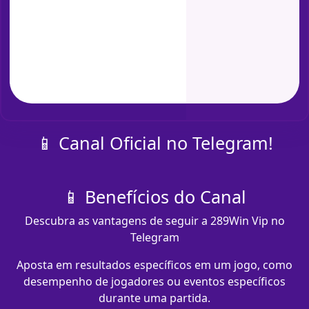
📱 Canal Oficial no Telegram!
📱 Benefícios do Canal
Descubra as vantagens de seguir a 289Win Vip no
Telegram
Aposta em resultados específicos em um jogo, como
desempenho de jogadores ou eventos específicos
durante uma partida.