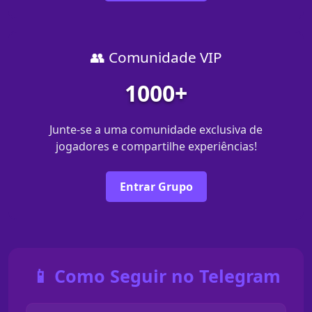
👥 Comunidade VIP
1000+
Junte-se a uma comunidade exclusiva de
jogadores e compartilhe experiências!
Entrar Grupo
📱 Como Seguir no Telegram