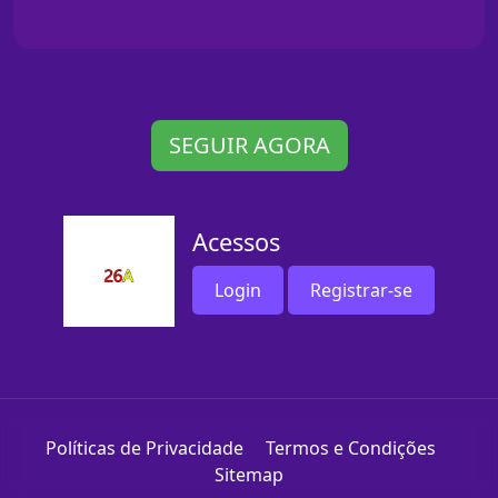
SEGUIR AGORA
Acessos
Login
Registrar-se
Políticas de Privacidade
Termos e Condições
Sitemap