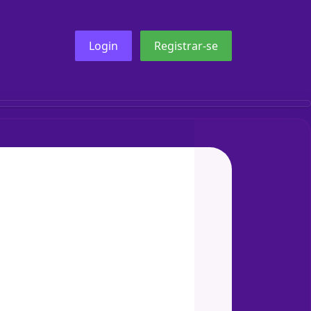
Login
Registrar-se