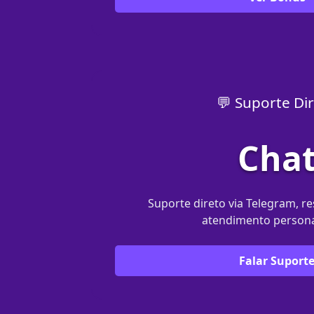
💬 Suporte Di
Cha
Suporte direto via Telegram, r
atendimento persona
Falar Suport