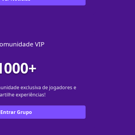
Comunidade VIP
1000+
unidade exclusiva de jogadores e
rtilhe experiências!
Entrar Grupo