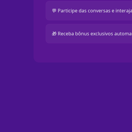
💬 Participe das conversas e interaj
🎁 Receba bônus exclusivos autom