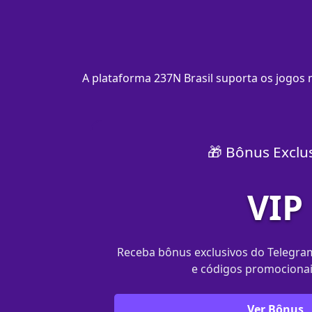
A plataforma 237N Brasil suporta os jogo
🎁 Bônus Exclu
VIP
Receba bônus exclusivos do Telegra
e códigos promocionai
Ver Bônus