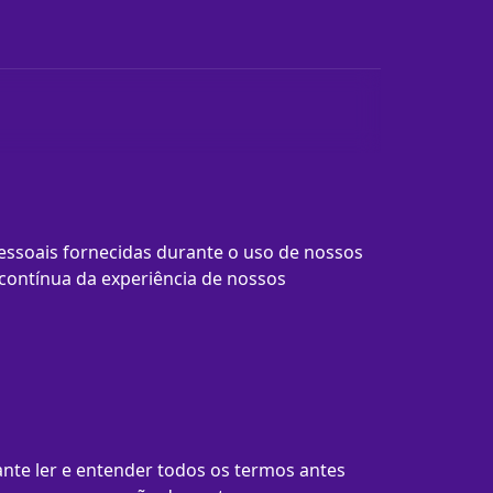
essoais fornecidas durante o uso de nossos
 contínua da experiência de nossos
nte ler e entender todos os termos antes