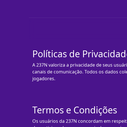
Políticas de Privacida
A 237N valoriza a privacidade de seus usuá
canais de comunicação. Todos os dados cole
jogadores.
Termos e Condições
Os usuários da 237N concordam em respeitar