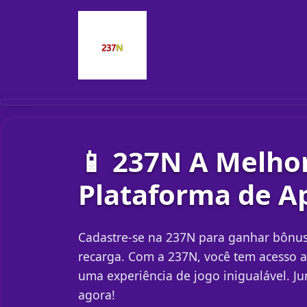
📱 237N A Melho
Plataforma de A
Cadastre-se na 237N para ganhar bônus
recarga. Com a 237N, você tem acesso a
uma experiência de jogo inigualável. J
agora!