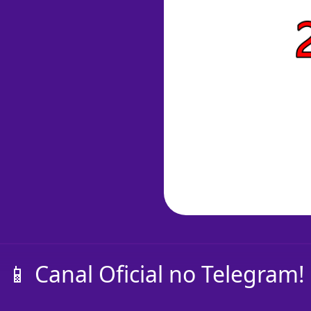
📱 Canal Oficial no Telegram!