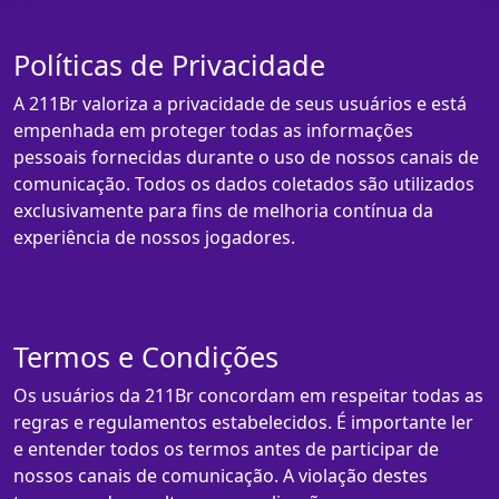
Políticas de Privacidade
A 211Br valoriza a privacidade de seus usuários e está
empenhada em proteger todas as informações
pessoais fornecidas durante o uso de nossos canais de
comunicação. Todos os dados coletados são utilizados
exclusivamente para fins de melhoria contínua da
experiência de nossos jogadores.
Termos e Condições
Os usuários da 211Br concordam em respeitar todas as
regras e regulamentos estabelecidos. É importante ler
e entender todos os termos antes de participar de
nossos canais de comunicação. A violação destes