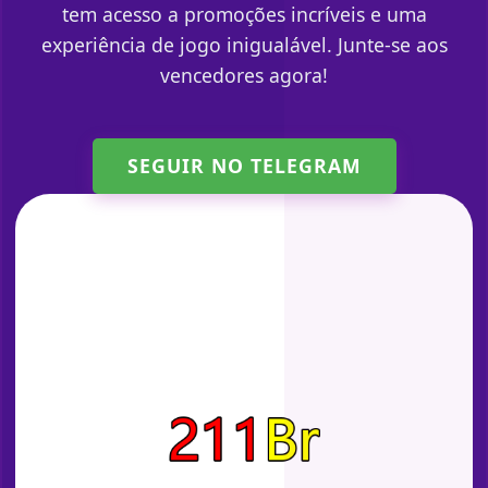
tem acesso a promoções incríveis e uma
experiência de jogo inigualável. Junte-se aos
vencedores agora!
SEGUIR NO TELEGRAM