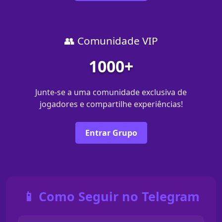
👥 Comunidade VIP
1000+
Junte-se a uma comunidade exclusiva de
jogadores e compartilhe experiências!
Entrar Grupo
📱 Como Seguir no Telegram