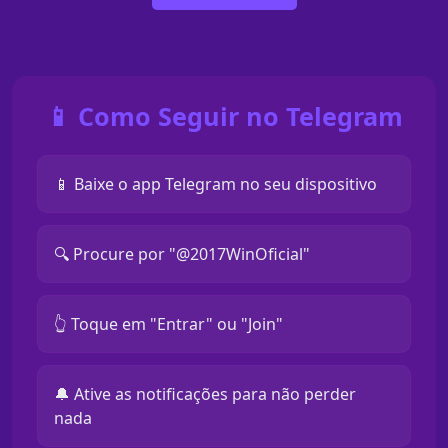
📱 Como Seguir no Telegram
📱 Baixe o app Telegram no seu dispositivo
🔍 Procure por "@2017WinOficial"
👆 Toque em "Entrar" ou "Join"
🔔 Ative as notificações para não perder
nada