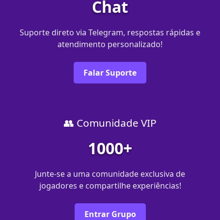
Chat
Suporte direto via Telegram, respostas rápidas e
atendimento personalizado!
Falar Suporte
👥 Comunidade VIP
1000+
Junte-se a uma comunidade exclusiva de
jogadores e compartilhe experiências!
Entrar Grupo