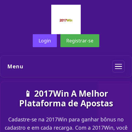
Login
Registrar-se
Menu
📱 2017Win A Melhor
Plataforma de Apostas
Cadastre-se na 2017Win para ganhar bônus no
cadastro e em cada recarga. Com a 2017Win, você