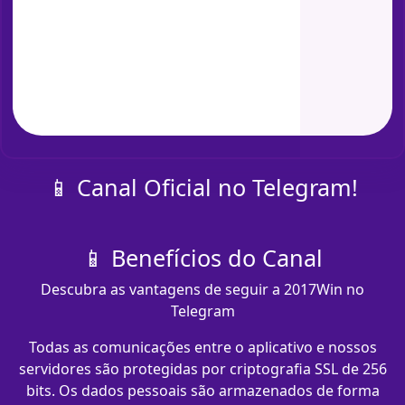
📱 Canal Oficial no Telegram!
📱 Benefícios do Canal
Descubra as vantagens de seguir a 2017Win no
Telegram
Todas as comunicações entre o aplicativo e nossos
servidores são protegidas por criptografia SSL de 256
bits. Os dados pessoais são armazenados de forma