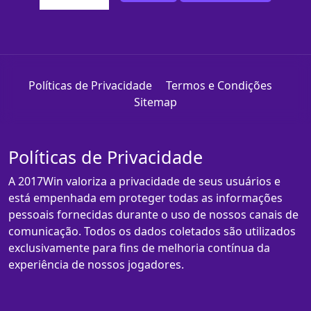
Políticas de Privacidade
Termos e Condições
Sitemap
Políticas de Privacidade
A 2017Win valoriza a privacidade de seus usuários e
está empenhada em proteger todas as informações
pessoais fornecidas durante o uso de nossos canais de
comunicação. Todos os dados coletados são utilizados
exclusivamente para fins de melhoria contínua da
experiência de nossos jogadores.