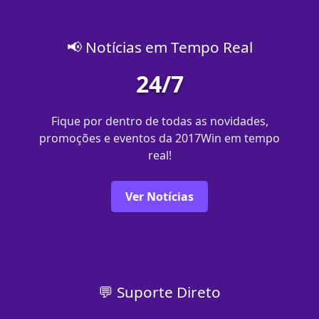
📢 Notícias em Tempo Real
24/7
Fique por dentro de todas as novidades,
promoções e eventos da 2017Win em tempo
real!
Ver Notícias
💬 Suporte Direto