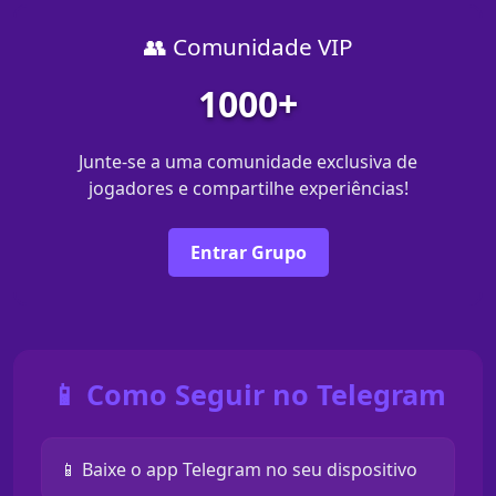
👥 Comunidade VIP
1000+
Junte-se a uma comunidade exclusiva de
jogadores e compartilhe experiências!
Entrar Grupo
📱 Como Seguir no Telegram
📱 Baixe o app Telegram no seu dispositivo