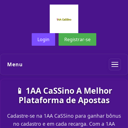
Login
Registrar-se
Menu
📱 1AA CaSSino A Melhor
Plataforma de Apostas
Cadastre-se na 1AA CaSSino para ganhar bônus
no cadastro e em cada recarga. Com a 1AA