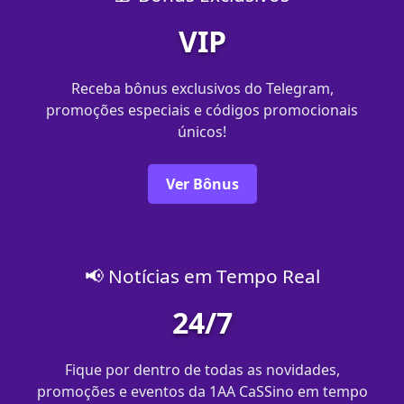
VIP
Receba bônus exclusivos do Telegram,
promoções especiais e códigos promocionais
únicos!
Ver Bônus
📢 Notícias em Tempo Real
24/7
Fique por dentro de todas as novidades,
promoções e eventos da 1AA CaSSino em tempo