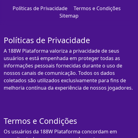
Políticas de Privacidade
Termos e Condições
Sitemap
Políticas de Privacidade
A 188W Plataforma valoriza a privacidade de seus
usuários e está empenhada em proteger todas as
informações pessoais fornecidas durante o uso de
nossos canais de comunicação. Todos os dados
coletados são utilizados exclusivamente para fins de
melhoria contínua da experiência de nossos jogadores.
Termos e Condições
Os usuários da 188W Plataforma concordam em