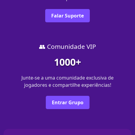
Falar Suporte
👥 Comunidade VIP
1000+
Junte-se a uma comunidade exclusiva de
jogadores e compartilhe experiências!
Entrar Grupo