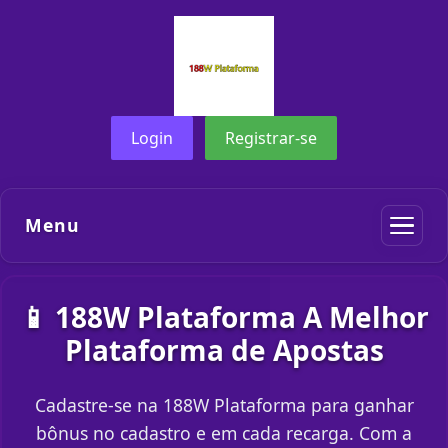
Login
Registrar-se
Menu
📱 188W Plataforma A Melhor
Plataforma de Apostas
Cadastre-se na 188W Plataforma para ganhar
bônus no cadastro e em cada recarga. Com a