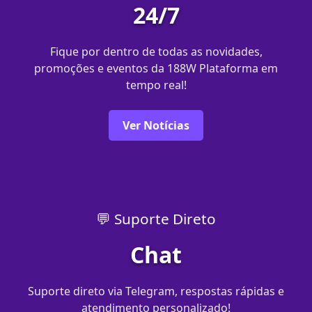
24/7
Fique por dentro de todas as novidades,
promoções e eventos da 188W Plataforma em
tempo real!
Ver Notícias
💬 Suporte Direto
Chat
Suporte direto via Telegram, respostas rápidas e
atendimento personalizado!